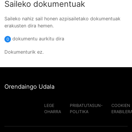
Saileko dokumentuak
Saileko nahiz sail honen azpisailetako dokumentuak
erakusten dira hemen.
dokumentu aurkitu dira
0
Dokumenturik ez.
Orendaingo Udala
LEGE
PRIBATUTASUN-
COOKIEN
OHARRA
POLITIKA
ERABILER