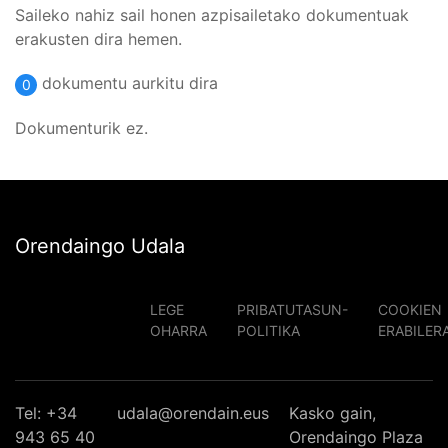
Saileko nahiz sail honen azpisailetako dokumentuak
erakusten dira hemen.
dokumentu aurkitu dira
0
Dokumenturik ez.
Orendaingo Udala
LEGE
PRIBATUTASUN-
COOKIEN
OHARRA
POLITIKA
ERABILER
Tel: +34
udala@orendain.eus
Kasko gain,
943 65 40
Orendaingo Plaza