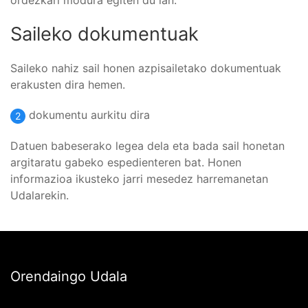
ordezkari modura egiten du lan.
Saileko dokumentuak
Saileko nahiz sail honen azpisailetako dokumentuak
erakusten dira hemen.
dokumentu aurkitu dira
2
Datuen babeserako legea dela eta bada sail honetan
argitaratu gabeko espedienteren bat. Honen
informazioa ikusteko jarri mesedez harremanetan
Udalarekin.
Orendaingo Udala