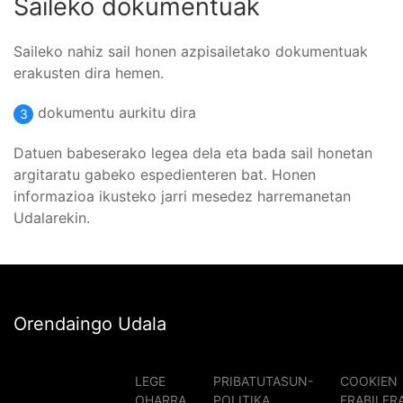
Saileko dokumentuak
Saileko nahiz sail honen azpisailetako dokumentuak
erakusten dira hemen.
dokumentu aurkitu dira
3
Datuen babeserako legea dela eta bada sail honetan
argitaratu gabeko espedienteren bat. Honen
informazioa ikusteko jarri mesedez harremanetan
Udalarekin.
Orendaingo Udala
LEGE
PRIBATUTASUN-
COOKIEN
OHARRA
POLITIKA
ERABILER