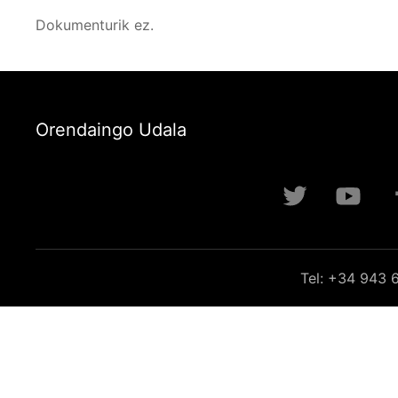
Dokumenturik ez.
Orendaingo Udala
Tel: +34 943 