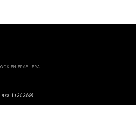
OOKIEN ERABILERA
laza 1 (20269)