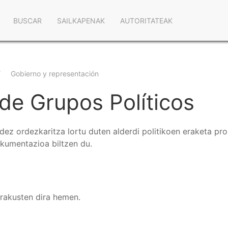
Navegación
BUSCAR
SAILKAPENAK
AUTORITATEAK
principal
Gobierno y representación
de Grupos Políticos
z ordezkaritza lortu duten alderdi politikoen eraketa pro
okumentazioa biltzen du.
erakusten dira hemen.