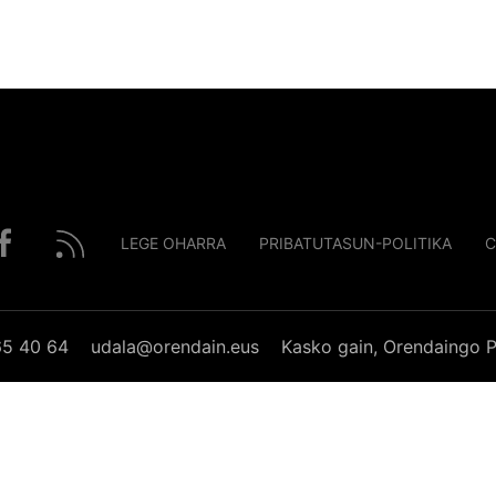
LEGE OHARRA
PRIBATUTASUN-POLITIKA
C
65 40 64
udala@orendain.eus
Kasko gain, Orendaingo P