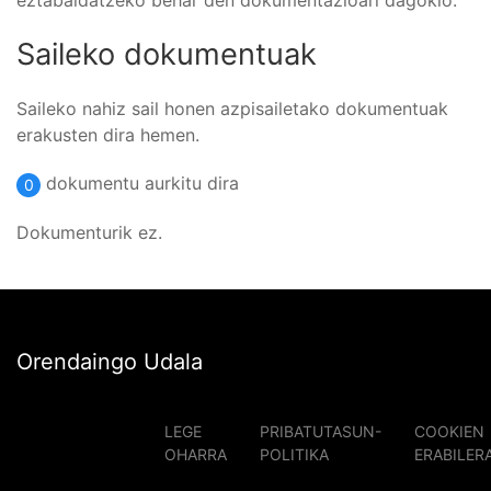
eztabaidatzeko behar den dokumentazioari dagokio.
Saileko dokumentuak
Saileko nahiz sail honen azpisailetako dokumentuak
erakusten dira hemen.
dokumentu aurkitu dira
0
Dokumenturik ez.
Orendaingo Udala
LEGE
PRIBATUTASUN-
COOKIEN
OHARRA
POLITIKA
ERABILER