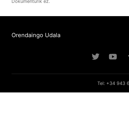
Dokumenturik ez.
Orendaingo Udala
Tel: +34 943 