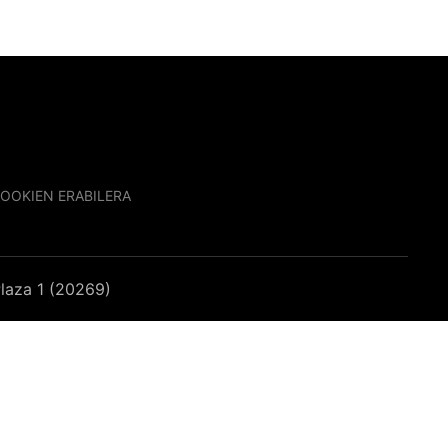
OOKIEN ERABILERA
laza 1 (20269)