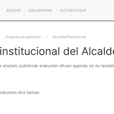
Navegación
BUSCAR
SAILKAPENAK
AUTORITATEAK
principal
Órganos de gobierno
Alcaldía/Presidencia
nstitucional del Alcald
 eta/edo publikoak erakusten dituen agenda; ez du lanaldia
erakusten dira hemen.