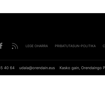
LEGE OHARRA
PRIBATUTASUN-POLITIKA
C
65 40 64
udala@orendain.eus
Kasko gain, Orendaingo P