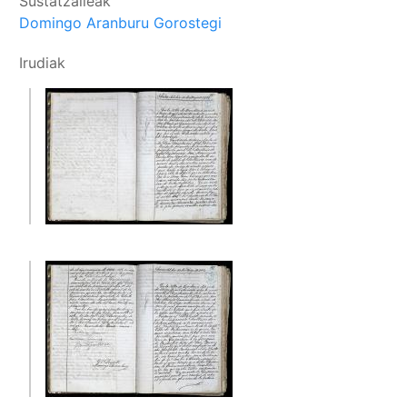
Sustatzaileak
Domingo Aranburu Gorostegi
Irudiak