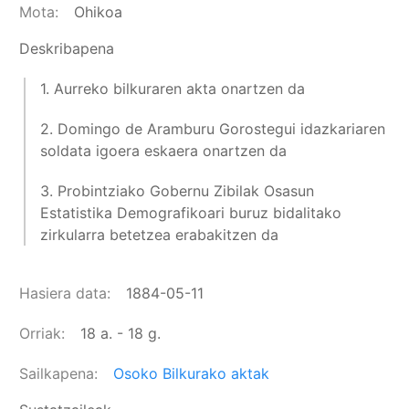
Mota
Ohikoa
Deskribapena
1. Aurreko bilkuraren akta onartzen da
2. Domingo de Aramburu Gorostegui idazkariaren
soldata igoera eskaera onartzen da
3. Probintziako Gobernu Zibilak Osasun
Estatistika Demografikoari buruz bidalitako
zirkularra betetzea erabakitzen da
Hasiera data
1884-05-11
Orriak
18 a. - 18 g.
Sailkapena
Osoko Bilkurako aktak