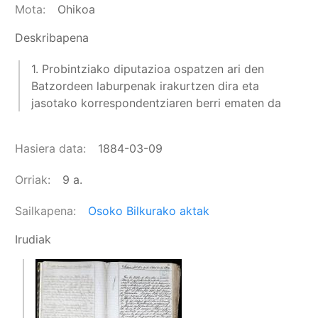
Mota
Ohikoa
Deskribapena
1. Probintziako diputazioa ospatzen ari den
Batzordeen laburpenak irakurtzen dira eta
jasotako korrespondentziaren berri ematen da
Hasiera data
1884-03-09
Orriak
9 a.
Sailkapena
Osoko Bilkurako aktak
Irudiak