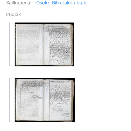
Sailkapena
Osoko Bilkurako aktak
Irudiak