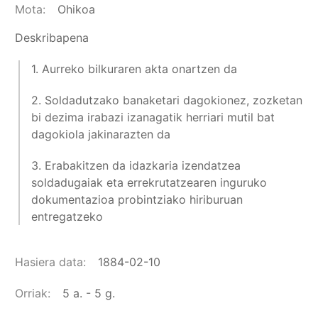
Mota
Ohikoa
Deskribapena
1.
Aurreko bilkuraren akta onartzen da
2. Soldadutzako banaketari dagokionez, zozketan
bi dezima irabazi izanagatik herriari mutil bat
dagokiola jakinarazten da
3. Erabakitzen da idazkaria izendatzea
soldadugaiak eta errekrutatzearen inguruko
dokumentazioa probintziako hiriburuan
entregatzeko
Hasiera data
1884-02-10
Orriak
5 a. - 5 g.