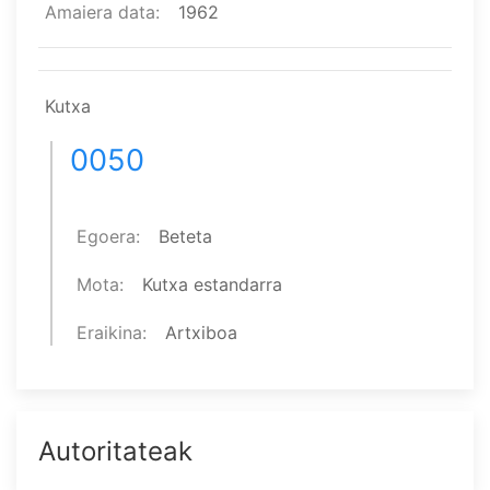
Amaiera data
1962
Kutxa
0050
Egoera
Beteta
Mota
Kutxa estandarra
Eraikina
Artxiboa
Autoritateak