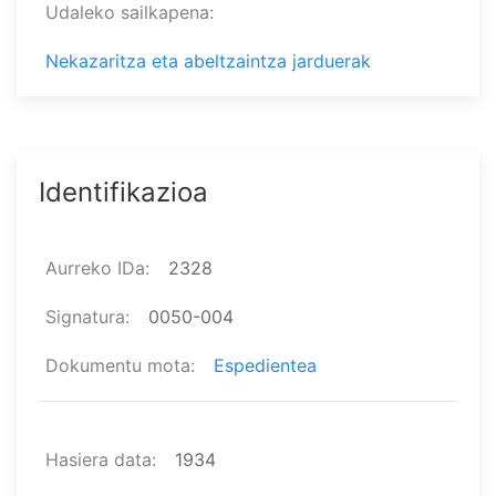
Udaleko sailkapena
Nekazaritza eta abeltzaintza jarduerak
Identifikazioa
Aurreko IDa
2328
Signatura
0050-004
Dokumentu mota
Espedientea
Hasiera data
1934