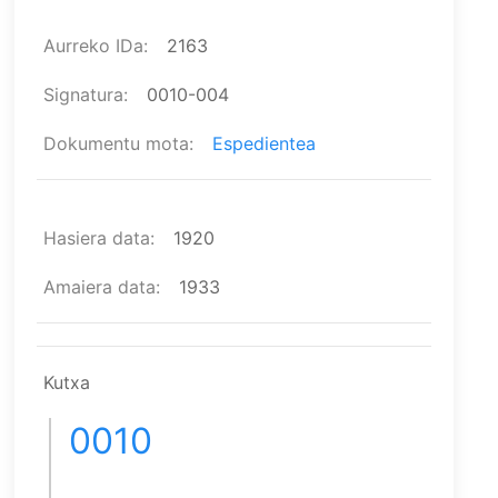
Aurreko IDa
2163
Signatura
0010-004
Dokumentu mota
Espedientea
Hasiera data
1920
Amaiera data
1933
Kutxa
0010