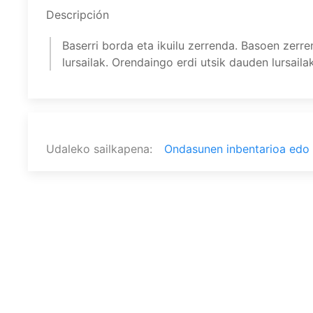
Descripción
Baserri borda eta ikuilu zerrenda. Basoen zer
lursailak. Orendaingo erdi utsik dauden lursaila
Udaleko sailkapena
Ondasunen inbentarioa edo