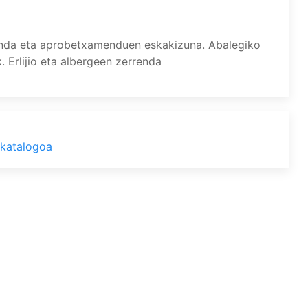
renda eta aprobetxamenduen eskakizuna. Abalegiko
k. Erlijio eta albergeen zerrenda
 katalogoa