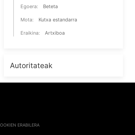
Egoera
Beteta
Mota
Kutxa estandarra
Eraikina
Artxiboa
Autoritateak
OOKIEN ERABILERA