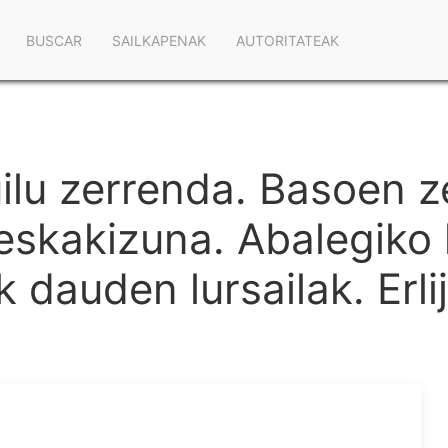
Navegación
BUSCAR
SAILKAPENAK
AUTORITATEAK
principal
uilu zerrenda. Basoen 
kakizuna. Abalegiko l
 dauden lursailak. Erli