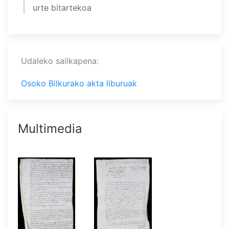
urte bitartekoa
Udaleko sailkapena
Osoko Bilkurako akta liburuak
Multimedia