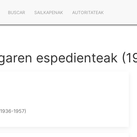
Navegación
BUSCAR
SAILKAPENAK
AUTORITATEAK
principal
ergaren espedienteak (
 1936-1957)