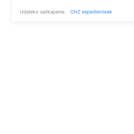
Udaleko sailkapena
OHZ espedienteak