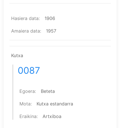
Hasiera data
1906
Amaiera data
1957
Kutxa
0087
Egoera
Beteta
Mota
Kutxa estandarra
Eraikina
Artxiboa