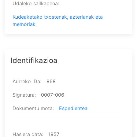
Udaleko sailkapena
Kudeaketako txostenak, azterlanak eta
memoriak
Identifikazioa
Aurreko IDa
968
Signatura
0007-006
Dokumentu mota
Espedientea
Hasiera data
1957