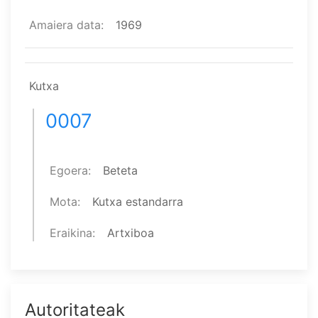
Amaiera data
1969
Kutxa
0007
Egoera
Beteta
Mota
Kutxa estandarra
Eraikina
Artxiboa
Autoritateak