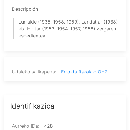
Descripción
Lurralde (1935, 1958, 1959), Landatiar (1938)
eta Hiritar (1953, 1954, 1957, 1958) zergaren
espedientea.
Udaleko sailkapena
Errolda fiskalak: OHZ
Identifikazioa
Aurreko IDa
428