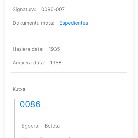
Signatura
0086-007
Dokumentu mota
Espedientea
Hasiera data
1935
Amaiera data
1958
Kutxa
0086
Egoera
Beteta