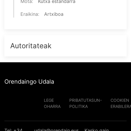
Mota
Kutxa estandarra
Eraikina
Artxiboa
Autoritateak
Orendaingo Udala
LEGE
PRIBATUTASUN-
COOKIEN
OHARRA
POLITIKA
ERABILER
Tel: +34
udala@orendain.eus
Kasko gain,