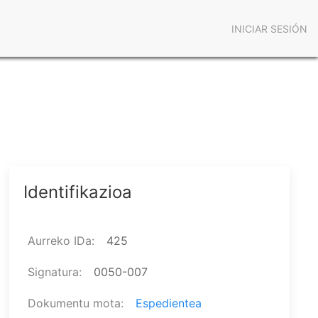
Menú
INICIAR SESIÓN
de
cuenta
de
usuario
Identifikazioa
Aurreko IDa
425
Signatura
0050-007
Dokumentu mota
Espedientea