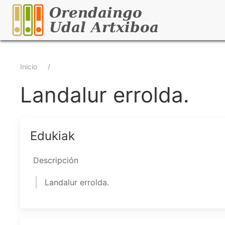
Pasar
al
contenido
principal
Sobrescribir
Inicio
enlaces
Landalur errolda.
de
ayuda
Edukiak
a
Descripción
la
Landalur errolda.
navegación