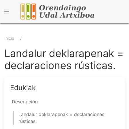
Pasar
al
contenido
principal
Sobrescribir
Inicio
enlaces
Landalur deklarapenak =
de
declaraciones rústicas.
ayuda
a
Edukiak
la
navegación
Descripción
Landalur deklarapenak = declaraciones
rústicas.