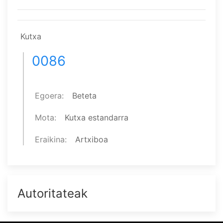
Kutxa
0086
Egoera
Beteta
Mota
Kutxa estandarra
Eraikina
Artxiboa
Autoritateak