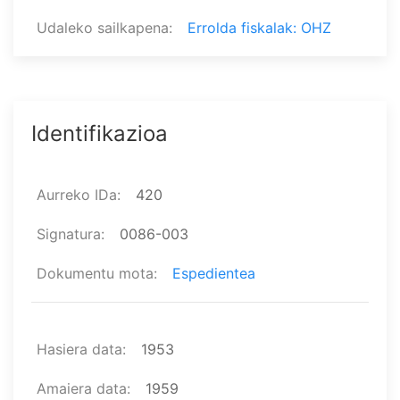
Udaleko sailkapena
Errolda fiskalak: OHZ
Identifikazioa
Aurreko IDa
420
Signatura
0086-003
Dokumentu mota
Espedientea
Hasiera data
1953
Amaiera data
1959