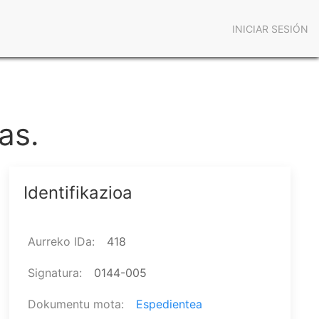
Menú
INICIAR SESIÓN
de
cuenta
de
as.
usuario
Identifikazioa
Aurreko IDa
418
Signatura
0144-005
Dokumentu mota
Espedientea