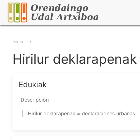
Pasar
al
contenido
principal
Sobrescribir
Inicio
enlaces
Hirilur deklarapenak
de
ayuda
Edukiak
a
Descripción
la
Hirilur deklarapenak = declaraciones urbanas.
navegación