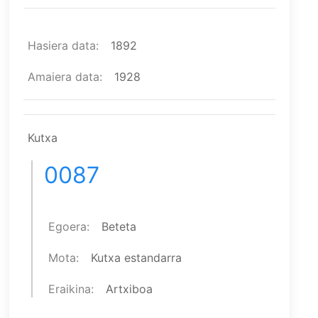
Hasiera data
1892
Amaiera data
1928
Kutxa
0087
Egoera
Beteta
Mota
Kutxa estandarra
Eraikina
Artxiboa