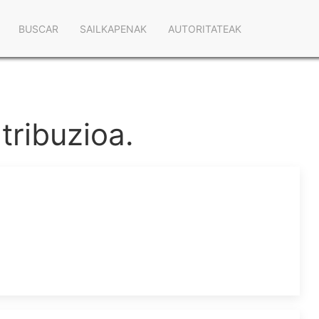
Navegación
BUSCAR
SAILKAPENAK
AUTORITATEAK
principal
tribuzioa.