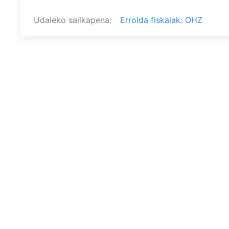
Udaleko sailkapena
Errolda fiskalak: OHZ