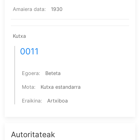
Amaiera data
1930
Kutxa
0011
Egoera
Beteta
Mota
Kutxa estandarra
Eraikina
Artxiboa
Autoritateak