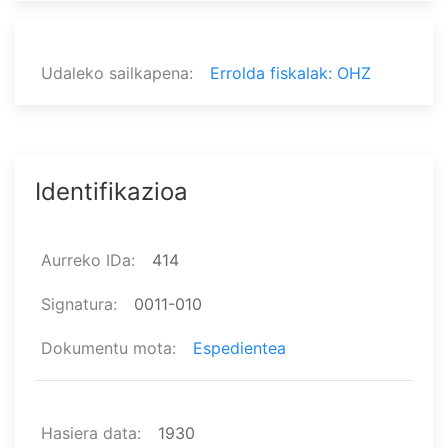
Udaleko sailkapena
Errolda fiskalak: OHZ
Identifikazioa
Aurreko IDa
414
Signatura
0011-010
Dokumentu mota
Espedientea
Hasiera data
1930