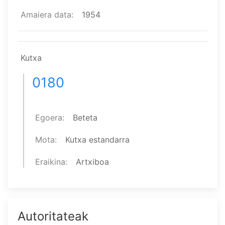
Amaiera data
1954
Kutxa
0180
Egoera
Beteta
Mota
Kutxa estandarra
Eraikina
Artxiboa
Autoritateak