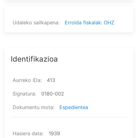
Udaleko sailkapena
Errolda fiskalak: OHZ
Identifikazioa
Aurreko IDa
413
Signatura
0180-002
Dokumentu mota
Espedientea
Hasiera data
1939