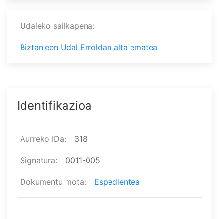
Udaleko sailkapena
Biztanleen Udal Erroldan alta ematea
Identifikazioa
Aurreko IDa
318
Signatura
0011-005
Dokumentu mota
Espedientea