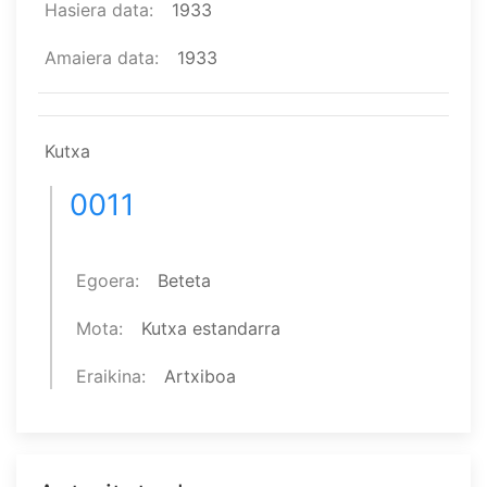
Hasiera data
1933
Amaiera data
1933
Kutxa
0011
Egoera
Beteta
Mota
Kutxa estandarra
Eraikina
Artxiboa