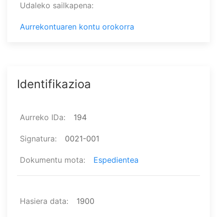
Udaleko sailkapena
Aurrekontuaren kontu orokorra
Identifikazioa
Aurreko IDa
194
Signatura
0021-001
Dokumentu mota
Espedientea
Hasiera data
1900