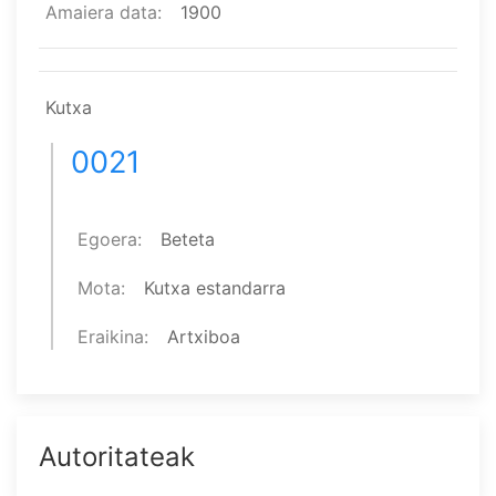
Amaiera data
1900
Kutxa
0021
Egoera
Beteta
Mota
Kutxa estandarra
Eraikina
Artxiboa
Autoritateak