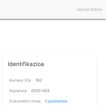
Menú
INICIAR SESIÓN
de
cuenta
de
usuario
Identifikazioa
Aurreko IDa
192
Signatura
0020-003
Dokumentu mota
Espedientea