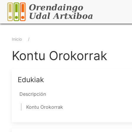
Pasar
al
contenido
principal
Sobrescribir
Inicio
enlaces
Kontu Orokorrak
de
ayuda
Edukiak
a
Descripción
la
Kontu Orokorrak
navegación