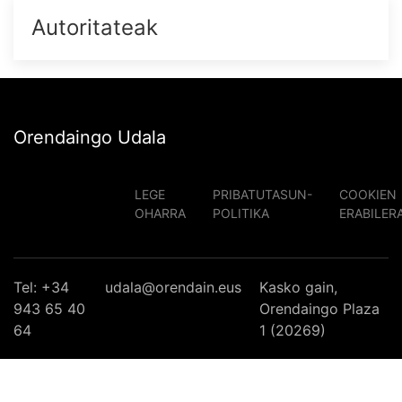
Autoritateak
Orendaingo Udala
LEGE
PRIBATUTASUN-
COOKIEN
OHARRA
POLITIKA
ERABILER
Tel: +34
udala@orendain.eus
Kasko gain,
943 65 40
Orendaingo Plaza
64
1 (20269)