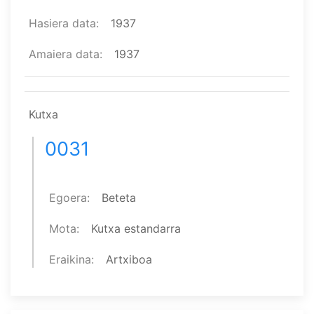
Hasiera data
1937
Amaiera data
1937
Kutxa
0031
Egoera
Beteta
Mota
Kutxa estandarra
Eraikina
Artxiboa