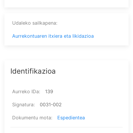
Udaleko sailkapena
Aurrekontuaren itxiera eta likidazioa
Identifikazioa
Aurreko IDa
139
Signatura
0031-002
Dokumentu mota
Espedientea